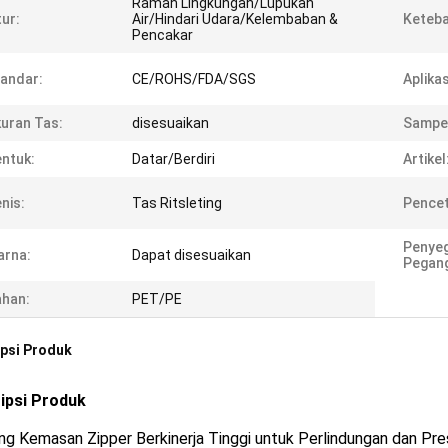
Ramah Lingkungan/Lupukan
tur:
Air/Hindari Udara/Kelembaban &
Keteba
Pencakar
andar:
CE/ROHS/FDA/SGS
Aplikas
uran Tas:
disesuaikan
Sampe
ntuk:
Datar/Berdiri
Artikel
nis:
Tas Ritsleting
Pencet
Penyeg
arna:
Dapat disesuaikan
Pegan
han:
PET/PE
psi Produk
ipsi Produk
g Kemasan Zipper Berkinerja Tinggi untuk Perlindungan dan Pre