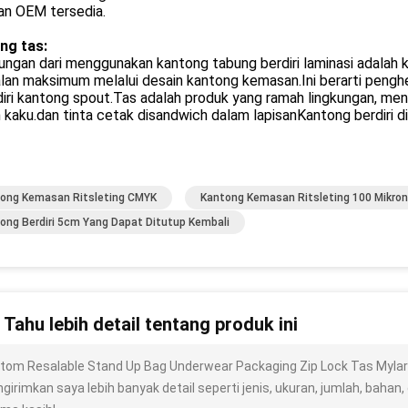
an OEM tersedia.
ng tas:
ngan dari menggunakan kantong tabung berdiri laminasi adalah 
alan maksimum melalui desain kantong kemasan.Ini berarti peng
diri kantong spout.Tas adalah produk yang ramah lingkungan, men
kaku.dan tinta cetak disandwich dalam lapisanKantong berdiri d
ong Kemasan Ritsleting CMYK
Kantong Kemasan Ritsleting 100 Mikron
ong Berdiri 5cm Yang Dapat Ditutup Kembali
n Tahu lebih detail tentang produk ini
tom Resalable Stand Up Bag Underwear Packaging Zip Lock Tas Mylar
irimkan saya lebih banyak detail seperti jenis, ukuran, jumlah, bahan, d