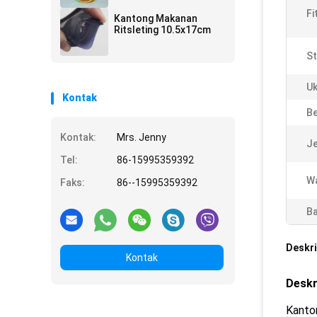
Fi
Kantong Makanan
Ritsleting 10.5x17cm
St
Uk
Kontak
Be
Kontak:
Mrs. Jenny
Je
Tel:
86-15995359392
W
Faks:
86--15995359392
Ba
Deskri
Kontak
Deskr
Kanton