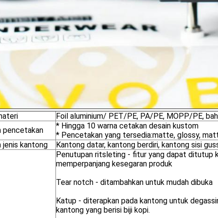
materi
Foil aluminium/ PET/PE, PA/PE, MOPP/PE, baha
* Hingga 10 warna cetakan desain kustom
an pencetakan
* Pencetakan yang tersedia:matte, glossy, matt
n jenis kantong
Kantong datar, kantong berdiri, kantong sisi gu
Penutupan ritsleting - fitur yang dapat ditutu
memperpanjang kesegaran produk
Tear notch - ditambahkan untuk mudah dibuka
Katup - diterapkan pada kantong untuk degassi
kantong yang berisi biji kopi.