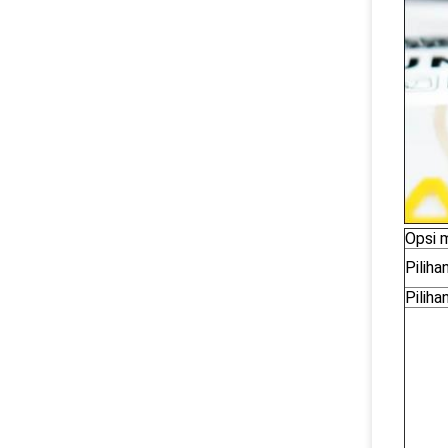
Opsi 
Pilih
Piliha