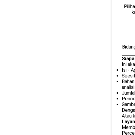
Pilih
k
Bidan
Siapa
Ini ak
Isi - 
Spesif
Bahan 
analis
Jumla
Pencet
Gambar
Dengan
Atau 
Layan
Member
Perce