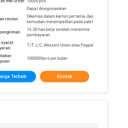
tas min Order:
10000 pcs
Dapat dinegosiasikan
Dikemas dalam karton pertama, dan
n rincian:
kemudian menempatkan pada palet
15-20 hari kerja setelah menerima
pengiriman:
pembayaran
-syarat
T/T, L/C, Western Union atau Paypal
yaran:
diakan
1000000pcs per bulan
puan:
arga Terbaik
Kontak