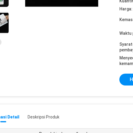
Kuanti
Harga:
Kemasa
Waktu 
Syarat
pemba
Menye
kemam
H
asi Detail
Deskripsi Produk