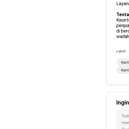
Layan
Tenta
Keuntu
penju
di ber
wadah 
Label:
Kant
Kant
Ingi
Cus
meng