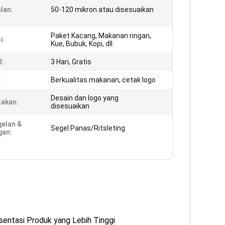
lan:
50-120 mikron atau disesuaikan
Paket Kacang, Makanan ringan,
i:
Kue, Bubuk, Kopi, dll.
l:
3 Hari, Gratis
:
Berkualitas makanan, cetak logo
Desain dan logo yang
akan:
disesuaikan
elan &
Segel Panas/Ritsleting
gan:
sentasi Produk yang Lebih Tinggi