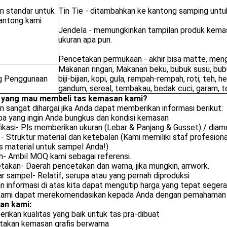
an standar untuk
Tin Tie - ditambahkan ke kantong samping untuk
antong kami
Jendela - memungkinkan tampilan produk kemas
ukuran apa pun.
Pencetakan permukaan - akhir bisa matte, meng
Makanan ringan, Makanan beku, bubuk susu, bubu
g Penggunaan
biji-bijian, kopi, gula, rempah-rempah, roti, teh, he
gandum, sereal, tembakau, bedak cuci, garam, 
 yang mau membeli tas kemasan kami?
an sangat dihargai jika Anda dapat memberikan informasi berikut:
Apa yang ingin Anda bungkus dan kondisi kemasan
ikasi- Pls memberikan ukuran (Lebar & Panjang & Gusset) / diam
- Struktur material dan ketebalan (Kami memiliki staf profesi
is material untuk sampel Anda!)
h- Ambil MOQ kami sebagai referensi.
akan- Daerah pencetakan dan warna, jika mungkin, arrwork.
 sampel- Relatif, serupa atau yang pernah diproduksi
 informasi di atas kita dapat mengutip harga yang tepat segera
kami dapat merekomendasikan kepada Anda dengan pemahaman 
an kami:
ikan kualitas yang baik untuk tas pra-dibuat
takan kemasan grafis berwarna