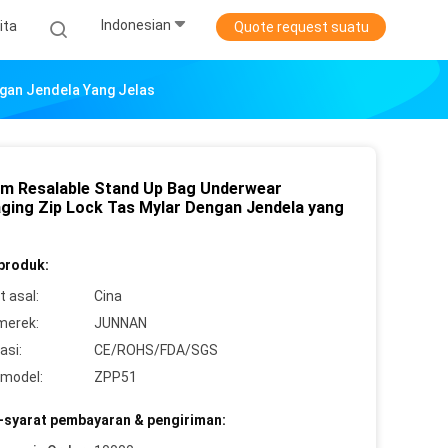
Indonesian
ita
Quote request suatu
gan Jendela Yang Jelas
m Resalable Stand Up Bag Underwear
ging Zip Lock Tas Mylar Dengan Jendela yang
 produk:
 asal:
Cina
merek:
JUNNAN
asi:
CE/ROHS/FDA/SGS
model:
ZPP51
-syarat pembayaran & pengiriman: