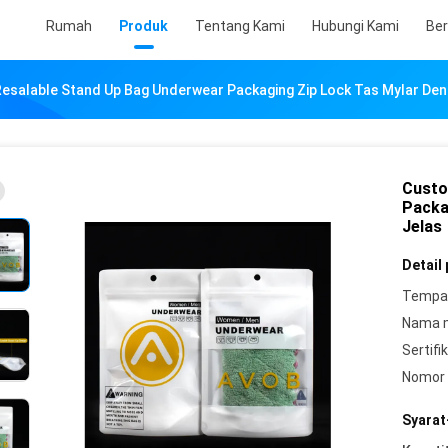
Rumah
Produk
Tentang Kami
Hubungi Kami
Ber
esalable Stand Up Bag Underwear Packaging Zip Lock Tas Mylar Den
Custo
Packa
Jelas
Detail
Tempat
Nama 
Sertifik
Nomor 
Syarat