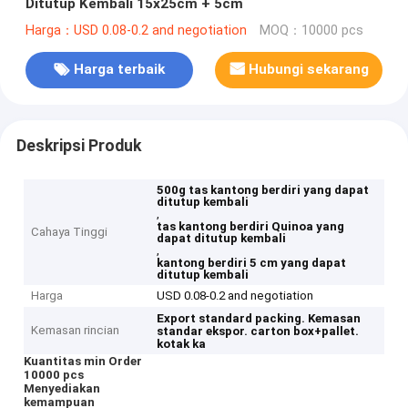
Ditutup Kembali 15x25cm + 5cm
Harga：USD 0.08-0.2 and negotiation
MOQ：10000 pcs
Harga terbaik
Hubungi sekarang
Deskripsi Produk
500g tas kantong berdiri yang dapat
ditutup kembali
,
tas kantong berdiri Quinoa yang
Cahaya Tinggi
dapat ditutup kembali
,
kantong berdiri 5 cm yang dapat
ditutup kembali
Harga
USD 0.08-0.2 and negotiation
Export standard packing.
Kemasan
Kemasan rincian
standar ekspor.
carton box+pallet.
kotak ka
Kuantitas min Order
10000 pcs
Menyediakan
kemampuan