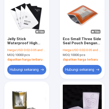
Jelly Stick
Eco Small Three Side
Waterproof High
Seal Pouch Dengan
Barrier 3 Side Seal
Lubang Pesawat
Harga:
USD 0.02-0.05 and negotiation
Harga:
USD 0.02-0.05 and negotiation
Pouch
MOQ:
10000 pcs
MOQ:
10000 pcs
dapatkan harga terbaru
dapatkan harga terbaru
Hubungi sekarang
Hubungi sekarang
Rumah
Produk
Tentang kami