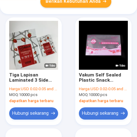
Berikan Kebutuhan Anda
Tiga Lapisan
Vakum Self Sealed
Laminated 3 Side
Plastic Snack
Seal Bag Untuk
Kantong Segel Tiga
Harga:
USD 0.02-0.05 and negotiation
Harga:
USD 0.02-0.05 and negotiation
Kemasan Makanan
Sisi
MOQ:
10000 pcs
MOQ:
10000 pcs
dapatkan harga terbaru
dapatkan harga terbaru
Hubungi sekarang
Hubungi sekarang