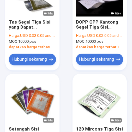
Tur Pabrik
Kontrol kualitas
Tas Segel Tiga Sisi
BOPP CPP Kantong
yang Dapat
Segel Tiga Sisi
Hubungi kami
Digunakan Kembali
Dengan Lubang
Harga:
USD 0.02-0.05 and negotiation
Harga:
USD 0.02-0.05 and negotiation
Untuk Kismis Buah
Gantung Tahan Air
MOQ:
10000 pcs
MOQ:
10000 pcs
Kering
Berita
dapatkan harga terbaru
dapatkan harga terbaru
Permintaan Penawaran
Hubungi sekarang
Hubungi sekarang
Kantong Kemasan Plastik
Kantong Kemasan Vakum
Gulungan Film Kemasan
Kantong Kemasan Berdiri
Setengah Sisi
120 Mircons Tiga Sisi