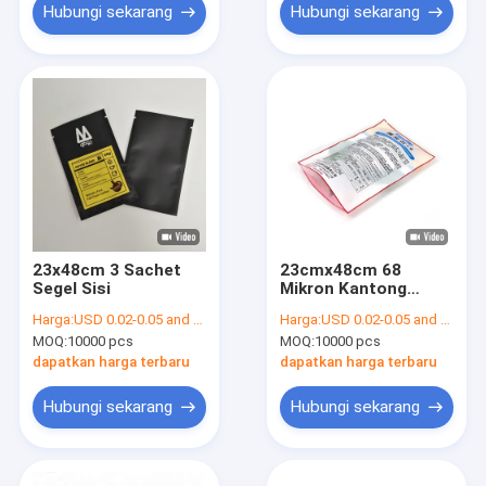
Hubungi sekarang
Hubungi sekarang
23x48cm 3 Sachet
23cmx48cm 68
Segel Sisi
Mikron Kantong
Segel Tiga Sisi
Harga:
USD 0.02-0.05 and negotiation
Harga:
USD 0.02-0.05 and negotiation
Penghalang Tinggi
MOQ:
10000 pcs
MOQ:
10000 pcs
dapatkan harga terbaru
dapatkan harga terbaru
Hubungi sekarang
Hubungi sekarang