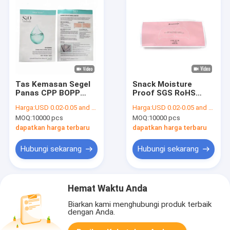
Tas Kemasan Segel
Snack Moisture
Panas CPP BOPP
Proof SGS RoHS
LDPE Bukti
Kantong Segel Tiga
Harga:
USD 0.02-0.05 and negotiation
Harga:
USD 0.02-0.05 and negotiation
Kelembaban
Sisi
MOQ:
10000 pcs
MOQ:
10000 pcs
dapatkan harga terbaru
dapatkan harga terbaru
Hubungi sekarang
Hubungi sekarang
Hemat Waktu Anda
Biarkan kami menghubungi produk terbaik
dengan Anda.