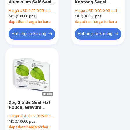
Aluminium Self Seal
Kantong Segel
Gulungan Penyegel Vakum
Food Bags Untuk Kue
35x52cm 5KG Bubuk
Harga:
USD 0.02-0.05 and negotiation
Harga:
USD 0.02-0.05 and negotiation
Bulan Dengan
Kaca Gandum
MOQ:
Tas Penyimpanan Hisap Vakum
10000 pcs
MOQ:
10000 pcs
Jendela
dapatkan harga terbaru
dapatkan harga terbaru
Kantong Segel Tiga Sisi
Hubungi sekarang
Hubungi sekarang
Kantong Samping Gusset
Kantong Kemasan Ritsleting
Rol Film Bantalan Udara
Tas Bantal Kolom Udara
Kemasan Bantal Kertas
25g 3 Side Seal Flat
Pouch, Gravure
Printing Aluminium
Harga:
USD 0.02-0.05 and negotiation
Packaging Bag
MOQ:
10000 pcs
dapatkan harga terbaru