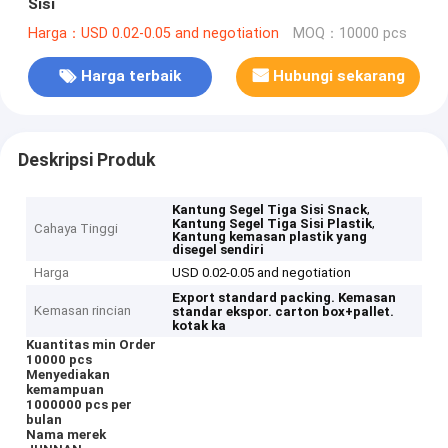
Sisi
Harga：USD 0.02-0.05 and negotiation
MOQ：10000 pcs
Harga terbaik
Hubungi sekarang
Deskripsi Produk
,
Kantung Segel Tiga Sisi Snack
,
Kantung Segel Tiga Sisi Plastik
Cahaya Tinggi
Kantung kemasan plastik yang
disegel sendiri
Harga
USD 0.02-0.05 and negotiation
Export standard packing.
Kemasan
Kemasan rincian
standar ekspor.
carton box+pallet.
kotak ka
Kuantitas min Order
10000 pcs
Menyediakan
kemampuan
1000000 pcs per
bulan
Nama merek