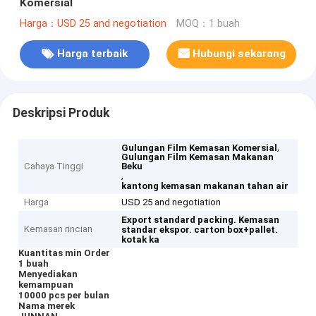
Komersial
Harga：USD 25 and negotiation
MOQ：1 buah
Harga terbaik
Hubungi sekarang
Deskripsi Produk
,
Gulungan Film Kemasan Komersial
Gulungan Film Kemasan Makanan
Cahaya Tinggi
Beku
,
kantong kemasan makanan tahan air
Harga
USD 25 and negotiation
Export standard packing.
Kemasan
Kemasan rincian
standar ekspor.
carton box+pallet.
kotak ka
Kuantitas min Order
1 buah
Menyediakan
kemampuan
10000 pcs per bulan
Nama merek