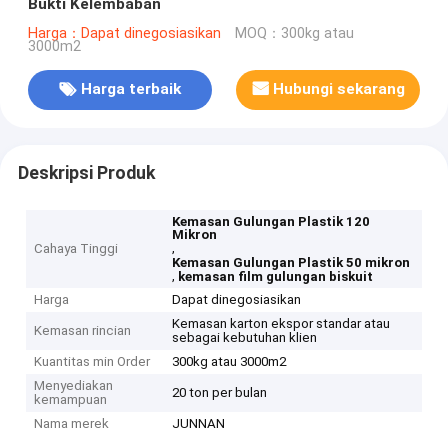
Bukti Kelembaban
Harga：Dapat dinegosiasikan
MOQ：300kg atau
3000m2
Harga terbaik
Hubungi sekarang
Deskripsi Produk
Kemasan Gulungan Plastik 120
Mikron
,
Cahaya Tinggi
Kemasan Gulungan Plastik 50 mikron
,
kemasan film gulungan biskuit
Harga
Dapat dinegosiasikan
Kemasan karton ekspor standar atau
Kemasan rincian
sebagai kebutuhan klien
Kuantitas min Order
300kg atau 3000m2
Menyediakan
20 ton per bulan
kemampuan
Nama merek
JUNNAN