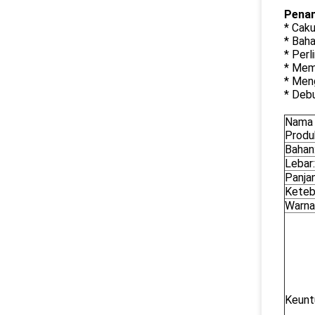
Penan
* Cak
* Bah
* Perl
* Mem
* Men
* Deb
Nama
Produ
Bahan
Lebar:
Panja
Keteb
Warna
Keunt