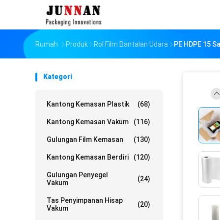
Rumah
Produk
Rol Film Bantalan Udara
PE HDPE 15 Sa
Kategori
Kantong Kemasan Plastik
(68)
Kantong Kemasan Vakum
(116)
Gulungan Film Kemasan
(130)
Kantong Kemasan Berdiri
(120)
Gulungan Penyegel
(24)
Vakum
Tas Penyimpanan Hisap
(20)
Vakum