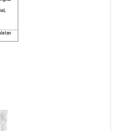
al,
alatan