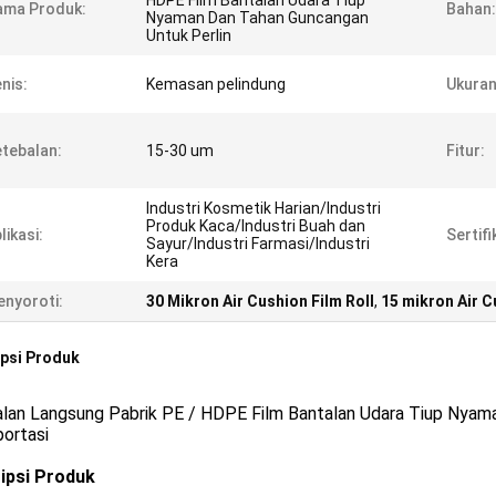
HDPE Film Bantalan Udara Tiup
ama Produk:
Bahan:
Nyaman Dan Tahan Guncangan
Untuk Perlin
nis:
Kemasan pelindung
Ukuran
tebalan:
15-30 um
Fitur:
Industri Kosmetik Harian/Industri
Produk Kaca/Industri Buah dan
likasi:
Sertifi
Sayur/Industri Farmasi/Industri
Kera
nyoroti:
30 Mikron Air Cushion Film Roll
,
15 mikron Air C
psi Produk
alan Langsung Pabrik PE / HDPE Film Bantalan Udara Tiup Nyam
ortasi
ipsi Produk