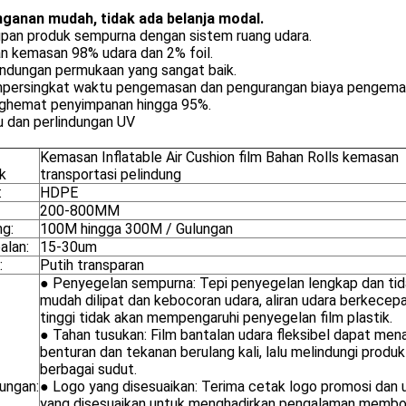
ganan mudah, tidak ada belanja modal.
upan produk sempurna dengan sistem ruang udara.
an kemasan 98% udara dan 2% foil.
indungan permukaan yang sangat baik.
persingkat waktu pengemasan dan pengurangan biaya pengema
ghemat penyimpanan hingga 95%.
u dan perlindungan UV
Kemasan Inflatable Air Cushion film Bahan Rolls kemasan
k
transportasi pelindung
:
HDPE
200-800MM
ng:
100M hingga 300M / Gulungan
alan:
15-30um
:
Putih transparan
● Penyegelan sempurna: Tepi penyegelan lengkap dan ti
mudah dilipat dan kebocoran udara, aliran udara berkecep
tinggi tidak akan mempengaruhi penyegelan film plastik.
● Tahan tusukan: Film bantalan udara fleksibel dapat men
benturan dan tekanan berulang kali, lalu melindungi produk
berbagai sudut.
ungan:
● Logo yang disesuaikan: Terima cetak logo promosi dan 
yang disesuaikan untuk menghadirkan pengalaman memb