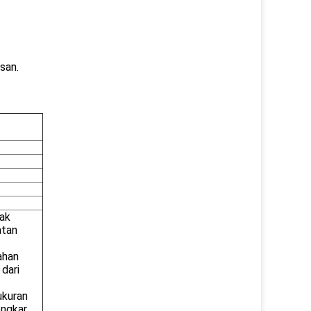
san.
dak
atan
ahan
 dari
ukuran
ongkar