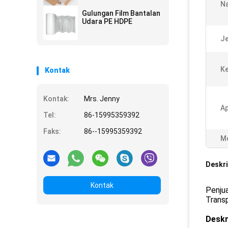
N
Gulungan Film Bantalan
Udara PE HDPE
Je
Ke
Kontak
Kontak:
Mrs. Jenny
Ap
Tel:
86-15995359392
Faks:
86--15995359392
Me
Deskri
Kontak
Penju
Transp
Deskr