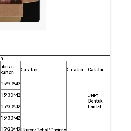
an
ukuran
Catatan
Catatan
Catatan
karton
15*30*42
n
15*30*42
JNP:
n
Bentuk
15*30*42
bantal
n
15*30*42
n
15*30*42
Ukuran/Tebal/Panjang