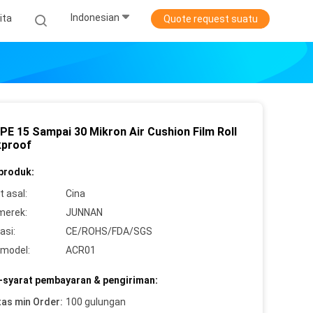
Indonesian
ita
Quote request suatu
PE 15 Sampai 30 Mikron Air Cushion Film Roll
proof
 produk:
 asal:
Cina
merek:
JUNNAN
asi:
CE/ROHS/FDA/SGS
model:
ACR01
-syarat pembayaran & pengiriman:
tas min Order:
100 gulungan