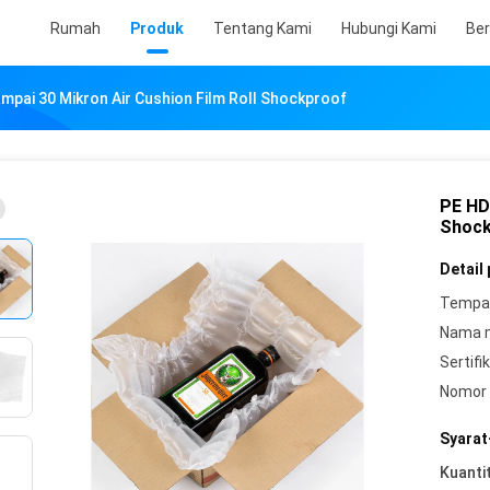
Rumah
Produk
Tentang Kami
Hubungi Kami
Ber
mpai 30 Mikron Air Cushion Film Roll Shockproof
PE HD
Shock
Detail
Tempat
Nama 
Sertifik
Nomor 
Syarat
Kuanti