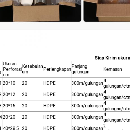
Siap Kirim ukur
Ukuran
Ketebalan
Panjang
Perforasi
Perlengkapan
Kemasan
g
um
gulungan
cm
4
1
20*10
20
HDPE
300m/gulungan
gulungan/ct
4
2
20*12
20
HDPE
300m/gulungan
gulungan/ct
4
3
20*15
20
HDPE
300m/gulungan
gulungan/ct
4
4
20*20
20
HDPE
300m/gulungan
gulungan/ct
2
1
40*28.5
20
HDPE
300m/gulungan