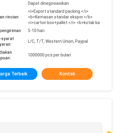
Dapat dinegosiasikan
<i>Export standard packing.</i>
n rincian:
<b>Kemasan standar ekspor.</b>
<i>carton box+pallet.</i> <b>kotak ka
pengiriman:
5-10 hari
-syarat
L/C, T/T, Western Union, Paypal
yaran:
diakan
1000000 pcs per bulan
puan:
arga Terbaik
Kontak