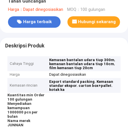
Tahan Guncangan
Harga：Dapat dinegosiasikan
MOQ：100 gulungan
Harga terbaik
Hubungi sekarang
Deskripsi Produk
,
Kemasan bantalan udara tiup 300m
Cahaya Tinggi
,
kemasan bantalan udara tiup 10cm
film kemasan tiup 20cm
Harga
Dapat dinegosiasikan
Export standard packing.
Kemasan
Kemasan rincian
standar ekspor.
carton box+pallet.
kotak ka
Kuantitas min Order
100 gulungan
Menyediakan
kemampuan
1000000 pcs per
bulan
Nama merek
JUNNAN