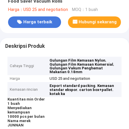
Food Saver Vacuum Rolls
Harga：USD 25 and negotiation
MOQ：1 buah
Harga terbaik
Hubungi sekarang
Deskripsi Produk
,
Gulungan Film Kemasan Nylon
,
Gulungan Film Kemasan Komersial
Cahaya Tinggi
Gulungan Vakum Penghemat
Makanan 0.18mm
Harga
USD 25 and negotiation
Export standard packing.
Kemasan
Kemasan rincian
standar ekspor.
carton box+pallet.
kotak ka
Kuantitas min Order
1 buah
Menyediakan
kemampuan
10000 pcs per bulan
Nama merek
JUNNAN