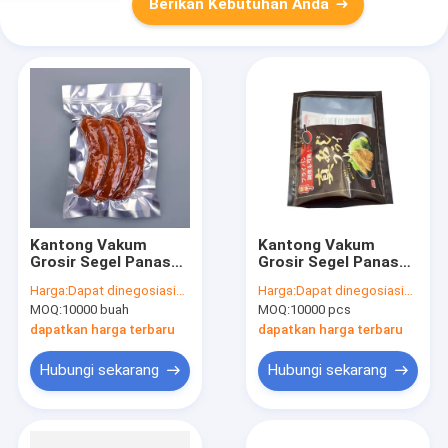
Berikan Kebutuhan Anda
Kantong Vakum
Kantong Vakum
Grosir Segel Panas
Grosir Segel Panas
Kustom Kemasan
Kustom Kemasan
Harga:
Dapat dinegosiasikan
Harga:
Dapat dinegosiasikan
Makanan Beku
Makanan Beku
MOQ:
10000 buah
MOQ:
10000 pcs
Laminasi Kantong
Laminasi Kantong
Plastik Untuk
Plastik Untuk
dapatkan harga terbaru
dapatkan harga terbaru
Kemasan Daging
Kemasan Daging
Hubungi sekarang
Hubungi sekarang