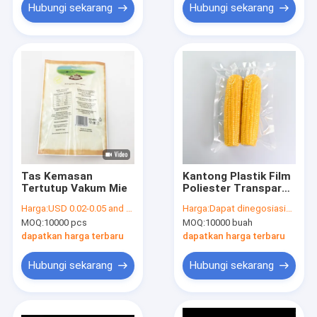
Hubungi sekarang
Hubungi sekarang
Tas Kemasan
Kantong Plastik Film
Tertutup Vakum Mie
Poliester Transparan
Bebas BPA Grosir,
Harga:
USD 0.02-0.05 and negotiation
Harga:
Dapat dinegosiasikan
Kantong Vakum Food
MOQ:
10000 pcs
MOQ:
10000 buah
Grade, Dengan
Permukaan Gravure
dapatkan harga terbaru
dapatkan harga terbaru
Printing, Untuk
Pengemasan Daging
Hubungi sekarang
Hubungi sekarang