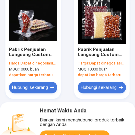
Pabrik Penjualan
Pabrik Penjualan
Langsung Custom
Langsung Custom
Tiga Sisi disegel
Tiga Sisi disegel
Harga:
Dapat dinegosiasikan
Harga:
Dapat dinegosiasikan
kantong kemasan
kantong kemasan
MOQ:
10000 buah
MOQ:
10000 buah
makanan nilon,
makanan nilon,
Kantong makanan
Kantong makanan
dapatkan harga terbaru
dapatkan harga terbaru
vakum transparan
vakum transparan
tinggi, kantong
tinggi, kantong
Hubungi sekarang
Hubungi sekarang
plastik PE, 100pcs
plastik PE, 100pcs
Hemat Waktu Anda
Biarkan kami menghubungi produk terbaik
dengan Anda.