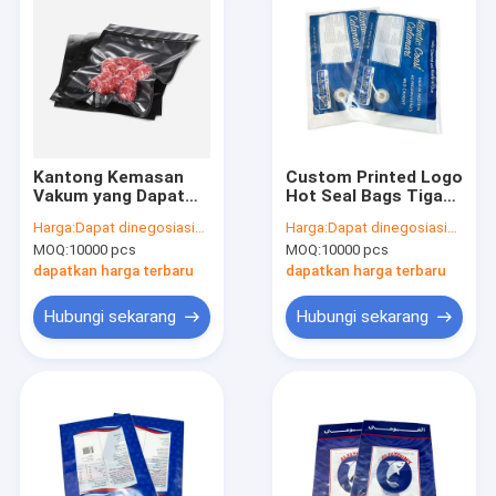
Kantong Kemasan
Custom Printed Logo
Vakum yang Dapat
Hot Seal Bags Tiga
Disegel Ulang yang
Sisi Disegel Kemasan
Harga:
Dapat dinegosiasikan
Harga:
Dapat dinegosiasikan
Disesuaikan untuk
Makanan Beku
MOQ:
10000 pcs
MOQ:
10000 pcs
Umur Simpan yang
Plastik Kantong
Lebih Lama dan
Vakum Kemasan
dapatkan harga terbaru
dapatkan harga terbaru
Kebutuhan Multi-
Daging Dengan
Fungsi
Jendela
Hubungi sekarang
Hubungi sekarang
Rumah
Produk
Tentang kami