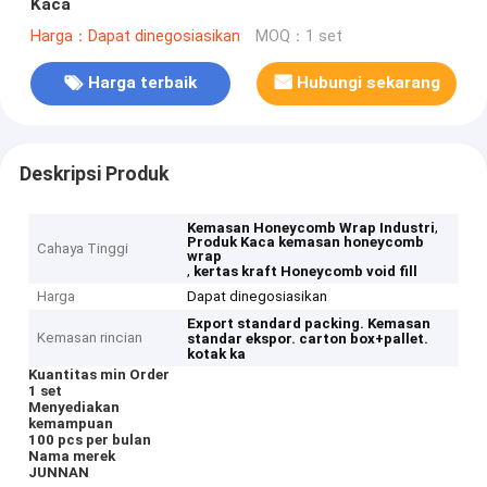
Kaca
Harga：Dapat dinegosiasikan
MOQ：1 set
Harga terbaik
Hubungi sekarang
Deskripsi Produk
,
Kemasan Honeycomb Wrap Industri
Produk Kaca kemasan honeycomb
Cahaya Tinggi
wrap
,
kertas kraft Honeycomb void fill
Harga
Dapat dinegosiasikan
Export standard packing.
Kemasan
Kemasan rincian
standar ekspor.
carton box+pallet.
kotak ka
Kuantitas min Order
1 set
Menyediakan
kemampuan
100 pcs per bulan
Nama merek
JUNNAN