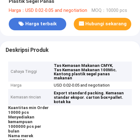
Plastik Segel Panas
Harga：USD 0.02-0.05 and negotiation
MOQ：10000 pcs
Harga terbaik
Hubungi sekarang
Deskripsi Produk
,
Tas Kemasan Makanan CMYK
,
Tas Kemasan Makanan 100Mic
Cahaya Tinggi
Kantong plastik segel panas
makanan
Harga
USD 0.02-0.05 and negotiation
Export standard packing.
Kemasan
Kemasan rincian
standar ekspor.
carton box+pallet.
kotak ka
Kuantitas min Order
10000 pcs
Menyediakan
kemampuan
1000000 pcs per
bulan
Nama merek