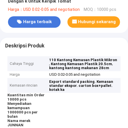
Dengan k Untuk Keripik Tomat
Harga：USD 0.02-0.05 and negotiation
MOQ：10000 pcs
Harga terbaik
Hubungi sekarang
Deskripsi Produk
110 Kantong Kemasan Plastik Mikron
Cahaya Tinggi
,
,
Kantong Kemasan Plastik 20.5cm
kantong kantong makanan 28cm
Harga
USD 0.02-0.05 and negotiation
Export standard packing.
Kemasan
Kemasan rincian
standar ekspor.
carton box+pallet.
kotak ka
Kuantitas min Order
10000 pcs
Menyediakan
kemampuan
1000000 pcs per
bulan
Nama merek
JUNNAN