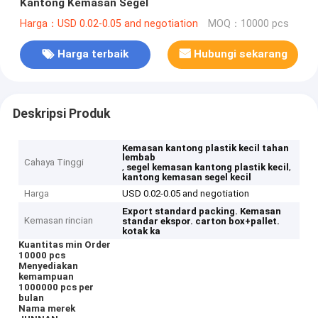
Kantong Kemasan Segel
Harga：USD 0.02-0.05 and negotiation
MOQ：10000 pcs
Harga terbaik
Hubungi sekarang
Deskripsi Produk
Kemasan kantong plastik kecil tahan
lembab
Cahaya Tinggi
,
,
segel kemasan kantong plastik kecil
kantong kemasan segel kecil
Harga
USD 0.02-0.05 and negotiation
Export standard packing.
Kemasan
Kemasan rincian
standar ekspor.
carton box+pallet.
kotak ka
Kuantitas min Order
10000 pcs
Menyediakan
kemampuan
1000000 pcs per
bulan
Nama merek