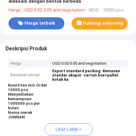
didesain dengan bentuk berbeda
Harga：USD 0.02-0.05 and negotiation
MOQ：10000 pcs
Harga terbaik
Hubungi sekarang
Deskripsi Produk
Harga
USD 0.02-0.05 and negotiation
Export standard packing.
Kemasan
Kemasan rincian
standar ekspor.
carton box+pallet.
kotak ka
Kuantitas min Order
10000 pcs
Menyediakan
kemampuan
1000000 pcs per
bulan
Nama merek
JUNNAN
Lihat Lebih