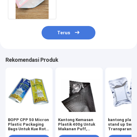
dengan bentuk berbeda
Terus
Rekomendasi Produk
BOPP CPP 50 Micron
Kantong Kemasan
kantong plasti
Plastic Packaging
Plastik 400g Untuk
stand up Semi
Bags Untuk Kue Roti
Makanan Puff,
Transparan 5
20.4x16cm
Kemasan Tas
Sampai 200 M