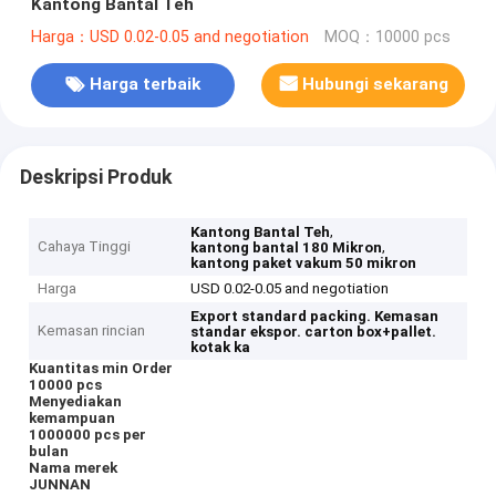
Kantong Bantal Teh
Harga：USD 0.02-0.05 and negotiation
MOQ：10000 pcs
Harga terbaik
Hubungi sekarang
Deskripsi Produk
,
Kantong Bantal Teh
Cahaya Tinggi
,
kantong bantal 180 Mikron
kantong paket vakum 50 mikron
Harga
USD 0.02-0.05 and negotiation
Export standard packing.
Kemasan
Kemasan rincian
standar ekspor.
carton box+pallet.
kotak ka
Kuantitas min Order
10000 pcs
Menyediakan
kemampuan
1000000 pcs per
bulan
Nama merek
JUNNAN