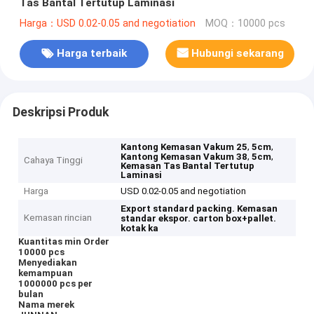
Tas Bantal Tertutup Laminasi
Harga：USD 0.02-0.05 and negotiation
MOQ：10000 pcs
Harga terbaik
Hubungi sekarang
Deskripsi Produk
,
,
Kantong Kemasan Vakum 25
5cm
,
,
Kantong Kemasan Vakum 38
5cm
Cahaya Tinggi
Kemasan Tas Bantal Tertutup
Laminasi
Harga
USD 0.02-0.05 and negotiation
Export standard packing.
Kemasan
Kemasan rincian
standar ekspor.
carton box+pallet.
kotak ka
Kuantitas min Order
10000 pcs
Menyediakan
kemampuan
1000000 pcs per
bulan
Nama merek