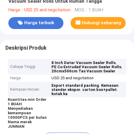
Vacuum Sealer Rolls Untuk Rumah Tangga
Harga：USD 25 and negotiation
MOQ：1 BUAH
Harga terbaik
Hubungi sekarang
Deskripsi Produk
,
8 Inch Datar Vacuum Sealer Rolls
Cahaya Tinggi
,
PE Co Extruded Vacuum Sealer Rolls
20cmx500cm Tas Vacuum Sealer
Harga
USD 25 and negotiation
Export standard packing.
Kemasan
Kemasan rincian
standar ekspor.
carton box+pallet.
kotak ka
Kuantitas min Order
1 BUAH
Menyediakan
kemampuan
10000PCS per bulan
Nama merek
JUNNAN