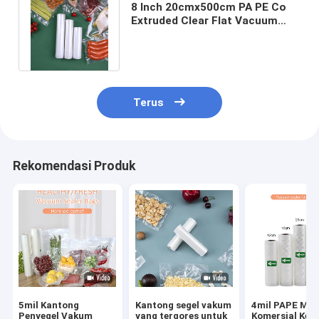
8 Inch 20cmx500cm PA PE Co
Extruded Clear Flat Vacuum
Sealer Rolls Untuk Rumah
Tangga
Terus
Rekomendasi Produk
5mil Kantong
Kantong segel vakum
4mil PAPE Ma
Penyegel Vakum
yang tergores untuk
Komersial Ke